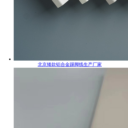
北京矮款铝合金踢脚线生产厂家