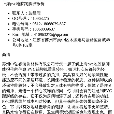
上海pvc地胶踢脚线报价
联系人：
彭经理
QQ号码：
410963275
电话号码：
0512-18068039-637
手机号码：
18068039637
Email地址：
410963275@qq.com
公司地址：
江苏省苏州市吴中区木渎走马塘路恒富威48
号6栋102室
商情
苏州中弘睿装饰材料有限公司带您一起了解上海pvc地胶踢脚
线报价的信息,PVC踢脚线重量较轻，搬运和安装都较为轻
松，不会给施工带来过多的负担。其具有良好的耐酸碱性能，
能适应不同的家居环境，长期保持稳定的状态。这种踢脚线的
环保性能较好，不会释放出对人体有害的物质，保障了居住者
的健康。走进一个精心装饰的房间，你可能会首先注意到PVC
踢脚线的存在。它不仅为房间增添了感，还具有实用的功能。
PVC踢脚线的成本相对较低，但其带来的装饰效果却毫不逊
色。它可以有效地遮盖墙角的缝隙，让墙面看起来更加整洁。
其防水性使得它在厨房、卫生间等潮湿区域也能表现出色。而