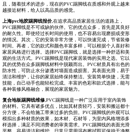
且，随着技术的进步，现在的PVC踢脚线在质感和外观上越来
越接近材料，给人以高品质的感觉。
上海pvc地胶踢脚线报价
,在追求高品质家居生活的道路上，
PVC踢脚线是不可或缺的伙伴。它的优点众多，首先是其良好
的耐久性。即使经过长时间的使用，也不容易出现磨损或变形
的情况。其次，它的安装非常方便，可以快速完成，节省装修
时间。再者，它的款式和颜色丰富多样，可以根据个人喜好和
家居风格进行选择。选择PVC踢脚线，就是选择一种舒适和美
观的生活方式。PVC踢脚线是现代家居装饰的实用之选。它以
其的优势在众多踢脚线材料中脱颖而出。PVC材质具有出色的
防水性，可防止水分渗透对墙面造成损害。其表面光滑，易于
清洁和维护，让你的家居始终保持整洁。安装简单快捷，无需
技能，自己动手也能轻松完成。丰富的色彩和款式选择，能与
各种装修风格融合，展现的家居魅力。
复合地板踢脚线维修
,PVC踢脚线是一种广泛应用于室内装饰
的材料。它具有诸多优点，比如其材质轻巧，安装和搬运都十
分方便，不会给施工带来过多的负担。PVC踢脚线的外观可以
模拟出多种材质的效果，如木材、石材等，为室内风格增添多
样选择，满足不同消费者的审美需求。PVC踢脚线的表面光滑
平整，容易清洁和维护，日常只需用湿布擦拭即可保持干净整