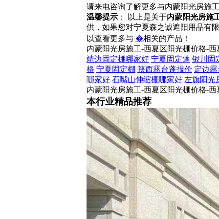
请来电咨询了解更多与内蒙阳光房施
温馨提示
： 以上是关于
内蒙阳光房施工
供，如果您对宁夏森之诚遮阳用品有
以查看更多与
�
相关的产品！
内蒙阳光房施工-西夏区阳光棚价格-西
靖边固定棚哪家好
宁夏固定蓬
银川固
格
宁夏固定棚
陕西露台蓬报价
定边露
哪家好
石嘴山伸缩棚哪家好
左旗阳光
内蒙阳光房施工-西夏区阳光棚价格-西
本行业精品推荐