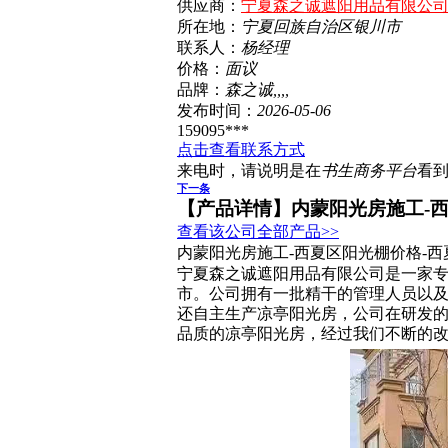
供应商：
宁夏森之诚遮阳用品有限公
所在地：
宁夏回族自治区
银川市
联系人：
杨经理
价格：
面议
品牌：
森之诚,,,,
发布时间：
2026-05-06
159095***
点击查看联系方式
来电时，请说明是在
书生商务平台
看
下一条
【产品详情】
内蒙阳光房施工-
查看该公司全部产品>>
内蒙阳光房施工-西夏区阳光棚价格-
宁夏森之诚遮阳用品有限公司是一家专门
市。公司拥有一批精干的管理人员以
还自主生产凉亭阳光房，公司在研发
品质的凉亭阳光房，经过我们不断的