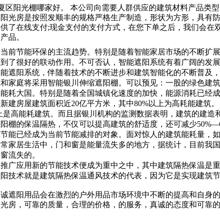
西夏区阳光棚哪家好。 本公司向需要人群供应的建筑材料产品类
亭阳光房是按照发顺丰的规格严格生产制造，形状为方形，具有
供了在线支付;现金支付的支付方式，在您下单之后，我们会在
的产品。
当前节能环保的主流趋势。特别是随着智能家居市场的不断扩展
起到了很好的联动作用。不可否认，智能遮阳系统有着广阔的发
遮阳系统，伴随着技术的不断进步和建筑智能化的不断普及，
筑和家庭将采用智能银川伸缩遮阳棚。可以预见：一股的绿色建
耗大国。特别是随着全国城镇化速度的加快，能源消耗已经成
新建房屋建筑面积近20亿平方米，其中80%以上为高耗能建筑。
上是高能耗建筑。而且据银川机构的监测数据表明，建筑的建造和使
阳棚的保温隔热，不仅可以提高建筑的舒适度，还可减少50%—
能已经成为当前节能减排的对象。面对惊人的建筑能耗量，如
常家居生活中，门和窗是能量流失多的地方，据统计，目前我国
门窗流失的。
广应用新的节能技术便成为重中之中，其中建筑隔热保温是重
遮阳技术就是建筑隔热保温通风技术的代表，因为它是实现建筑
之诚遮阳用品会在激烈的户外用品市场环境中不断的提高和自身
阳光房，可靠的质量，合理的价格，的服务，真诚的态度和可靠