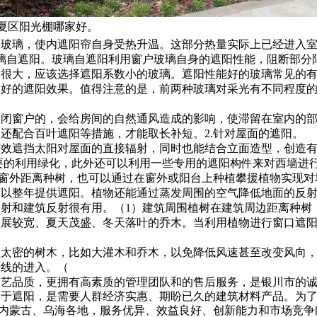
西夏区阳光棚哪家好。
玻璃，使内遮阳帘自身受热升温。这部分热量实际上已经进入室
璃自遮阳。玻璃自遮阳利用窗户玻璃自身的遮阳性能，阻断部分
大，应该选择遮阳系数小的玻璃。遮阳性能好的玻璃常见的有
良好的遮阳效果。值得注意的是，前两种玻璃对采光有不同程度
窗户的，会给房间的自然通风造成的影响，使滞留在室内的部
还配合百叶遮阳等措施，才能取长补短。2.针对屋面的遮阳。
遮挡太阳对屋面的直接辐射，同时也能结合立面造型，创造有
主要的利用绿化，此外还可以利用一些专用的遮阳构件来对西墙进
窗外距离种树，也可以通过在窗外或阳台上种植攀援植物实现对
可以整年提供遮阳。植物还能通过蒸发周围的空气降低地面的反
和建筑反射很有用。（1）建筑周围植树在建筑周边距离种树
伸展较宽、夏天茂盛、冬天落叶的乔木。当利用植物进行窗口遮
密的树木，比如大灌木和乔木，以免降低风速甚至改变风向，
光线的进入。（
工艺品质，更拥有高素质的管理团队和的售后服务，是银川市的
用于遮阳，是需要人群经济实惠、期盼已久的建筑材料产品。为
肃;内蒙古、乌海各地，服务优异、效益良好、创新能力和市场竞