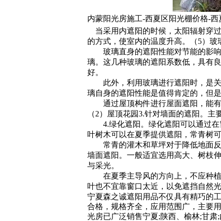
内蒙阳光房施工-西夏区阳光棚价格-
当采用内遮阳的时候，太阳辐射穿过
的方式，使室内的温度升高。（5）玻
玻璃直身的遮阳性能对节能的影响很
璃。这几种玻璃的遮阳系数低，具有
好。
此外，利用玻璃进行遮阳时，是关闭
璃自身的遮阳性能是值得肯定的，但是
通过屋顶构件进行屋面遮阳，能有效
（2）屋顶花园3.针对墙面的遮阳。
4.绿化遮阳。绿化遮阳可以通过在
叶树木可以在夏季提供遮阳，常青树
常青的灌木和草坪对于降低地面反射
墙面遮阳。一般适宜选用高大、树枝
与采光。
在夏季主导风的方向上，不应种植太
叶也不宜靠窗口太近，以免遮挡自然
宁夏森之诚遮阳用品不仅具有精巧的
合格，规格齐全，应用范围广，主要
光房已广泛销售宁夏;陕西、榆林;甘