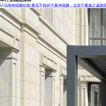
乌海伸缩棚价格-要买不错的宁夏伸缩棚，当选宁夏森之诚遮