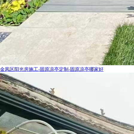
金凤区阳光房施工-固原凉亭定制-固原凉亭哪家好