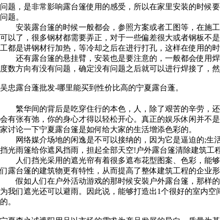
问题，是非常影响露台篷使用的感受，所以在家里安装的时候要
问题。
安装露台篷的时候一般都会，参照方案或者工图等，在施工的
可以了，很多钢材都需要弄正，对于一些偏差很大或者钢板不是
工都是讲钢材行加热，等冷却之后在进行打孔，这样在使用的时
还有露台篷的悬挂臂，安装也是要注意的，一般都会使用焊接
度数方向有没有问题，确定没有问题之后就可以进行焊接了，
吴忠露台蓬批发-哪里能买到性价比高的宁夏露台蓬。
繁华间的背后是吃穿住行的本色，人，除了艰苦的辛劳，还是
会有张有弛，你的身心才得以轻松开心。真正的娱乐休闲并不是
家讨论一下宁夏露台篷是如何给大家的生活增添色彩的。
网络媒介场地的闲逸是不可以接纳的，因为它是逼迫的;生活
挡光雨篷给你遮风挡雨，担起全部天空!户外露台篷清除建筑工
人们挡光采用的遮光帘有着很多遮布花型图案、色彩，能够根
们露台篷的建筑物更有特性，从而提高了整体建筑工程的企业形
假如人们在户外活动游戏的那时候安裝户外露台篷，那样的话
为我们遮光还可以避雨。因此说，能够打造出1个很好的室内空
的。