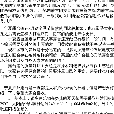
宁夏森之诚遮阳用品以市场的需求为产品发展的导向，质量为基
贸易的宁夏露台蓬主要是采用批发;零售;;厂家;实体店销售;网
陕西榆林定边县;陕西西安;内蒙古阿拉善盟阿拉善左旗;内蒙古
低”得到需求对象的青睐。一般我司采用陆运;公路运输;铁路
务用户。
宁夏露台篷在8月这个季节依然使用比较频繁，也非常受大家
篷之后需要怎样去打理它们，使它们的使用寿命更长。
宁夏露台篷定做厂家从事露台篷定做已有很长一段时间，有着
台篷后需要及时的将上面的灰尘用柔软的布条擦拭干净;若有一
现在城市的发展是十分迅速的，很多高层建筑和低层建筑都希
台篷方面会存在各种各样的顾虑，高层的或许会担心安装露台篷
环境因素以及自然因素方面的影响了。
露台篷的质量好坏主要还是在原材料选择以及制作工艺这两个
以，大家在选择露台篷的时候要注意自己的用途、需要什么样的
到符合自己需求的露台篷了。
宁夏户外露台篷一直都是大家户外游玩的神器，但是若想要好
绍一下，希望大家会喜欢。
1、基本上，很多建筑物在炎热的夏天都需要采取的遮阳措施
29℃，太阳的强烈辐射达到240kcal/m2·h(1004.6kJ/m
取遮阳措施是的。