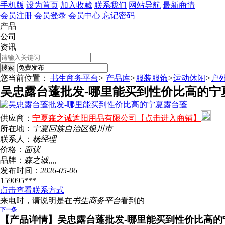
手机版
设为首页
加入收藏
联系我们
网站导航
最新商情
会员注册
会员登录
会员中心
忘记密码
产品
公司
资讯
您当前位置：
书生商务平台
>
产品库
>
服装服饰
>
运动休闲
>
户
吴忠露台蓬批发-哪里能买到性价比高的宁
供应商：
宁夏森之诚遮阳用品有限公司【点击进入商铺】
所在地：
宁夏回族自治区
银川市
联系人：
杨经理
价格：
面议
品牌：
森之诚,,,,
发布时间：
2026-05-06
159095***
点击查看联系方式
来电时，请说明是在
书生商务平台
看到的
下一条
【产品详情】
吴忠露台蓬批发-哪里能买到性价比高的