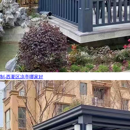
制-西夏区凉亭哪家好