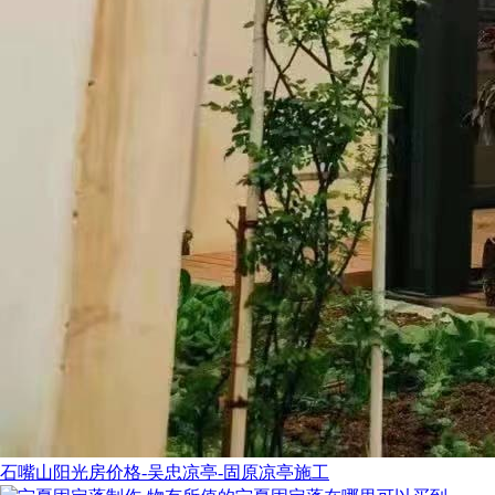
石嘴山阳光房价格-吴忠凉亭-固原凉亭施工