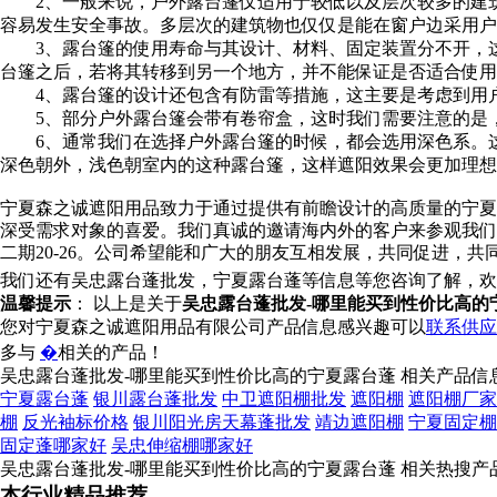
2、一般来说，户外露台篷仅适用于较低以及层次较多的建筑
容易发生安全事故。多层次的建筑物也仅仅是能在窗户边采用户
3、露台篷的使用寿命与其设计、材料、固定装置分不开，这
台篷之后，若将其转移到另一个地方，并不能保证是否适合使用
4、露台篷的设计还包含有防雷等措施，这主要是考虑到用户
5、部分户外露台篷会带有卷帘盒，这时我们需要注意的是，
6、通常我们在选择户外露台篷的时候，都会选用深色系。这
深色朝外，浅色朝室内的这种露台篷，这样遮阳效果会更加理想
宁夏森之诚遮阳用品致力于通过提供有前瞻设计的高质量的宁夏
深受需求对象的喜爱。我们真诚的邀请海内外的客户来参观我们
二期20-26。公司希望能和广大的朋友互相发展，共同促进，共
我们还有吴忠露台蓬批发，宁夏露台蓬等信息等您咨询了解，欢
温馨提示
： 以上是关于
吴忠露台蓬批发-哪里能买到性价比高的
您对宁夏森之诚遮阳用品有限公司产品信息感兴趣可以
联系供应
多与
�
相关的产品！
吴忠露台蓬批发-哪里能买到性价比高的宁夏露台蓬 相关产品信
宁夏露台蓬
银川露台蓬批发
中卫遮阳棚批发
遮阳棚
遮阳棚厂家
棚
反光袖标价格
银川阳光房天幕蓬批发
靖边遮阳棚
宁夏固定棚
固定蓬哪家好
吴忠伸缩棚哪家好
吴忠露台蓬批发-哪里能买到性价比高的宁夏露台蓬 相关热搜产
本行业精品推荐