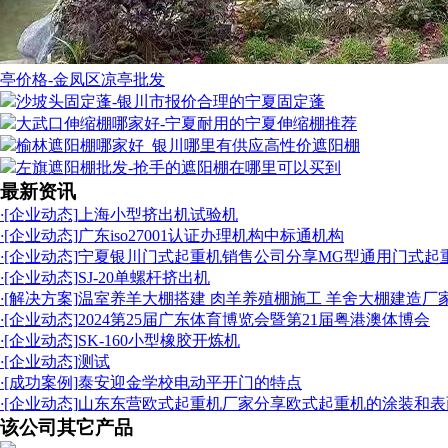
亭价格-金凤区凉亭批发
沙坡头固定蓬-银川市报价合理的宁夏固定蓬
大武口伸缩棚哪家好-宁夏耐用的宁夏伸缩棚推荐
榆林遮阳棚哪家好_银川哪里有供应高性价遮阳棚
左旗遮阳棚批发-抢手的遮阳棚在哪里可以买到
最新资讯
·
[企业动态]
上海小型挤出机试验机
·
[企业动态]
广东iso27001认证办理机构中标通机构
·
[企业动态]
宁夏银川门式起重机销售公司分享MG型通用门式起
·
[企业动态]
SJ-20单螺杆挤出机
·
[解决方案]
温室养羊大棚搭建 肉羊养殖棚施工 羊舍大棚建造厂
·
[企业动态]
2024第25届广东体育博览会暨第21届粤港澳体博会
·
[企业动态]
SK-160小型橡胶开炼机
·
[企业动态]
测试
·
[成功案例]
泰安迎金学校电动平开门的特点
·
[企业动态]
山东东营欧式起重机厂家分享欧式起重机的涂装和表
该公司其它产品