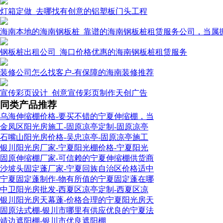
灯箱定做_去哪找有创意的铝塑板门头工程
海南本地的海南钢板桩_靠谱的海南钢板桩租赁服务公司，当属
钢板桩出租公司_海口价格优惠的海南钢板桩租赁服务
装修公司怎么找客户-有保障的海南装修推荐
宣传彩页设计_创意宣传彩页制作天创广告
同类产品推荐
乌海伸缩棚价格-要买不错的宁夏伸缩棚，当
金凤区阳光房施工-固原凉亭定制-固原凉亭
石嘴山阳光房价格-吴忠凉亭-固原凉亭施工
银川阳光房厂家-宁夏阳光棚价格-宁夏阳光
固原伸缩棚厂家-可信赖的宁夏伸缩棚供货商
沙坡头固定蓬厂家-宁夏回族自治区价格适中
宁夏固定蓬制作-物有所值的宁夏固定蓬在哪
中卫阳光房批发-西夏区凉亭定制-西夏区凉
银川阳光房天幕蓬-价格合理的宁夏阳光房天
固原法式棚-银川市哪里有供应优良的宁夏法
靖边遮阳棚-银川市优良遮阳棚