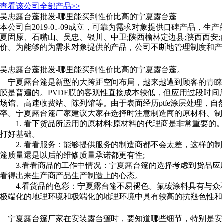
查看该公司全部产品>>
吴忠露台蓬批发-哪里能买到性价比高的宁夏露台蓬
本公司自2019-01-09成立，可靠为需求对象提供口碑产品
夏固原、石嘴山、吴忠、银川、中卫;陕西榆林定边县;陕西西安
价。为能够的为需求对象提供的产品，公司不断地管理制度和产
吴忠露台蓬批发-哪里能买到性价比高的宁夏露台蓬。
宁夏露台篷是新型的大跨距空间布局，越来越遭到顾客的青睐和运用
膜是普遍的。PVDF膜的客观性直接成本较低，但应用过段时
场馆、高速收费站、陈列馆等。由于表面经历ptfe涂层处理，自
率。宁夏露台篷厂家建议大家在选择时注意制造商的原材料、制
1. 看下货品所运用的原材料:原材料的代理商是非常重要的
打好基础。
2. 看看服务：能够提供服务的制造商都不会太差，这样的制
篷质量還是以后的维修质量承诺都更有性;
3.看看商品的工作中情况：宁夏露台篷的选择考虑到货品应
看得出来生产商产品生产制造上的心态。
4.看货品的色彩：宁夏露台篷不易褪色。氟碳涂料具有与众
极端化的地理环境和极端化的地理环境中具有较高的抗褪色性和
宁夏露台篷厂家在安装露台篷时，要知道哪些细节，特别是安