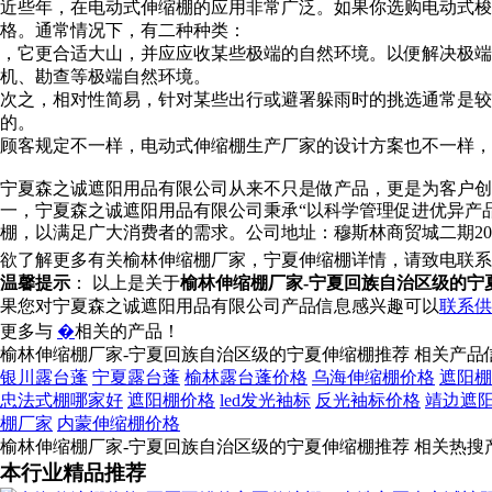
近些年，在电动式伸缩棚的应用非常广泛。如果你选购电动式梭
格。通常情况下，有二种种类：
，它更合适大山，并应应收某些极端的自然环境。以便解决极端
机、勘查等极端自然环境。
次之，相对性简易，针对某些出行或避署躲雨时的挑选通常是较
的。
顾客规定不一样，电动式伸缩棚生产厂家的设计方案也不一样，
宁夏森之诚遮阳用品有限公司从来不只是做产品，更是为客户创
一，宁夏森之诚遮阳用品有限公司秉承“以科学管理促进优异产
棚，以满足广大消费者的需求。公司地址：穆斯林商贸城二期20-
欲了解更多有关榆林伸缩棚厂家，宁夏伸缩棚详情，请致电联系
温馨提示
： 以上是关于
榆林伸缩棚厂家-宁夏回族自治区级的宁
果您对宁夏森之诚遮阳用品有限公司产品信息感兴趣可以
联系供
更多与
�
相关的产品！
榆林伸缩棚厂家-宁夏回族自治区级的宁夏伸缩棚推荐 相关产品
银川露台蓬
宁夏露台蓬
榆林露台蓬价格
乌海伸缩棚价格
遮阳棚
忠法式棚哪家好
遮阳棚价格
led发光袖标
反光袖标价格
靖边遮
棚厂家
内蒙伸缩棚价格
榆林伸缩棚厂家-宁夏回族自治区级的宁夏伸缩棚推荐 相关热搜
本行业精品推荐