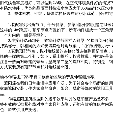
耐气候色牢度很好，可以达到7-8级，在空气环境条件好的情
有防水性能，优良的品质面料抗渗水性应大于350mm静水压水
3、整体机构、性能，整体结构反映在耐积水载荷，操作力抗
1.装配将列出角节点、部分斜梁、斜梁b部分(跨度超过14米
这样的14m跨度)，顶部节点布置如下，所有构件组成一个三
一个方向的一侧是平坦的。
2.连接斜梁a/b部分，并将斜梁截面插入斜梁b的接收部分(我
拧紧螺母。以相同的方式安装其他对角线梁a、b(如果跨度小于1
3.安装顶部节点，将对角线梁的连接ab段连接到顶部节点，
缆的一端的第二个孔，如下：系上螺丝，拧紧螺母，并扣座是免
注意一般面对帐篷的螺丝，壁与第二壁的螺丝相对。特别是，钢
方式安装所有顶部节点和对角线梁ab段。
榆林伸缩棚厂家-宁夏回族自治区级的宁夏伸缩棚推荐。
遮阳篷在我们日常生活中应用广泛，为了符合各个场所的使用
家庭遮阳安装，作为家庭的窗户、阳台、飘窗等部位的遮阳工具
品。
伸缩遮阳篷所能达到的遮阳效果与其他遮阳篷产品差不多，但
够有效的抵挡紫外线对室内家具的应像，还能有效的降低室内温
色、款式供用户挑选。