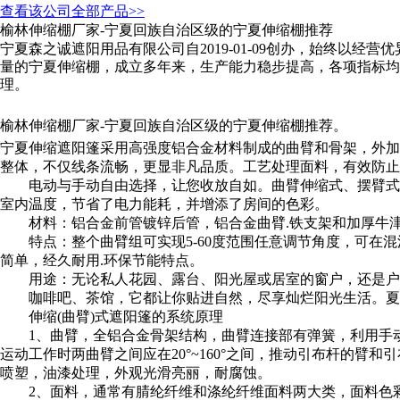
查看该公司全部产品>>
榆林伸缩棚厂家-宁夏回族自治区级的宁夏伸缩棚推荐
宁夏森之诚遮阳用品有限公司自2019-01-09创办，始终以
量的宁夏伸缩棚，成立多年来，生产能力稳步提高，各项指标均
理。
榆林伸缩棚厂家-宁夏回族自治区级的宁夏伸缩棚推荐。
宁夏伸缩遮阳篷采用高强度铝合金材料制成的曲臂和骨架，外加
整体，不仅线条流畅，更显非凡品质。工艺处理面料，有效防止
电动与手动自由选择，让您收放自如。曲臂伸缩式、摆臂式及
室内温度，节省了电力能耗，并增添了房间的色彩。
材料：铝合金前管镀锌后管，铝合金曲臂.铁支架和加厚牛
特点：整个曲臂组可实现5-60度范围任意调节角度，可在混
简单，经久耐用.环保节能特点。
用途：无论私人花园、露台、阳光屋或居室的窗户，还是户
咖啡吧、茶馆，它都让你贴进自然，尽享灿烂阳光生活。夏日
伸缩(曲臂)式遮阳篷的系统原理
1、曲臂，全铝合金骨架结构，曲臂连接部有弹簧，利用手动
运动工作时两曲臂之间应在20°~160°之间，推动引布杆的
喷塑，油漆处理，外观光滑亮丽，耐腐蚀。
2、面料，通常有腈纶纤维和涤纶纤维面料两大类，面料色彩