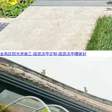
金凤区阳光房施工-固原凉亭定制-固原凉亭哪家好