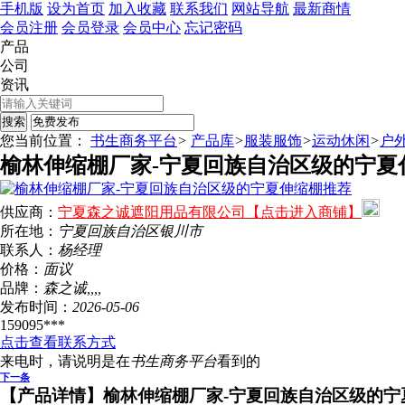
手机版
设为首页
加入收藏
联系我们
网站导航
最新商情
会员注册
会员登录
会员中心
忘记密码
产品
公司
资讯
您当前位置：
书生商务平台
>
产品库
>
服装服饰
>
运动休闲
>
户
榆林伸缩棚厂家-宁夏回族自治区级的宁夏
供应商：
宁夏森之诚遮阳用品有限公司【点击进入商铺】
所在地：
宁夏回族自治区
银川市
联系人：
杨经理
价格：
面议
品牌：
森之诚,,,,
发布时间：
2026-05-06
159095***
点击查看联系方式
来电时，请说明是在
书生商务平台
看到的
下一条
【产品详情】
榆林伸缩棚厂家-宁夏回族自治区级的宁