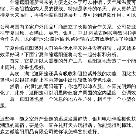
伸缩遮阳篷所带来的方便之处在于可以伸缩，天气和温度可以
缩，不会阻挡室内人员的视线。特别是寒冷的冬天，家人更希望
待夏天来临时，再将伸缩遮阳篷展开，即可起到遮阳作用，可以
公司与国内多家户外用品厂商建立了长期的合作关系。公司货源
往宁夏固原、石嘴山、吴忠、银川、中卫;内蒙古阿拉善盟阿拉善
合作关系，以的陆运;公路运输;铁路运输方式有效地解决了物
宁夏伸缩遮阳篷对人们的生活水平来说并没有好转，越来越多
效果好吗？下面宁夏伸缩遮阳篷将与您一起分析和分析。
首先，它是所以人需要的外户工具，遮阳篷地营造了一个能休
止雨淋。效果也很好。
其次，湖北遮阳篷还具有吸收和阻挡紫外线的功能，因此太阳
篷也可以很好地防止室内装饰中出现较低的变色现象。
然后，在湖北的遮阳篷下，你也可以晾衣服。在阳光明媚的日
化了。此外，遮阳篷可以明显降低窗户周围的室内温度，空调效
后，遮阳篷也是一个休息的地方在户外，相当于一个小型会议
服。
近些年，随之室外产业链的迅速发展趋势，银川电动伸缩棚也获
潮流的露宿，要是你一直在礼拜天去玩得话，你能觉得到棒球。
森之诚遮阳用品有限公司教你该怎样鉴别选择。