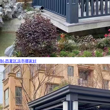
制-西夏区凉亭哪家好