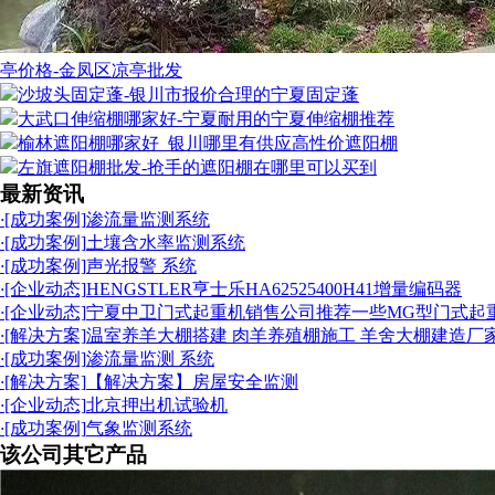
亭价格-金凤区凉亭批发
沙坡头固定蓬-银川市报价合理的宁夏固定蓬
大武口伸缩棚哪家好-宁夏耐用的宁夏伸缩棚推荐
榆林遮阳棚哪家好_银川哪里有供应高性价遮阳棚
左旗遮阳棚批发-抢手的遮阳棚在哪里可以买到
最新资讯
·
[成功案例]
渗流量监测系统
·
[成功案例]
土壤含水率监测系统
·
[成功案例]
声光报警 系统
·
[企业动态]
HENGSTLER亨士乐HA62525400H41增量编码器
·
[企业动态]
宁夏中卫门式起重机销售公司推荐一些MG型门式起
·
[解决方案]
温室养羊大棚搭建 肉羊养殖棚施工 羊舍大棚建造厂
·
[成功案例]
渗流量监测 系统
·
[解决方案]
【解决方案】房屋安全监测
·
[企业动态]
北京押出机试验机
·
[成功案例]
气象监测系统
该公司其它产品