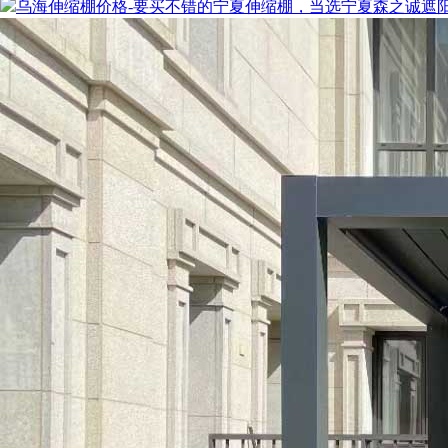
乌海伸缩棚价格-要买不错的宁夏伸缩棚，当选宁夏森之诚遮